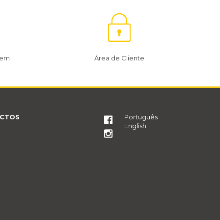
gem
Área de Cliente
CTOS
Português
English