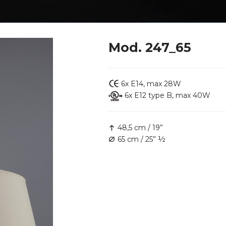
Mod. 247_65
6x E14, max 28W
6x E12 type B, max 40W
48,5 cm / 19”
65 cm / 25” ½