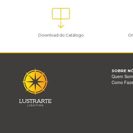
Download do Catálogo
On
SOBRE N
Quem Som
Como Faz