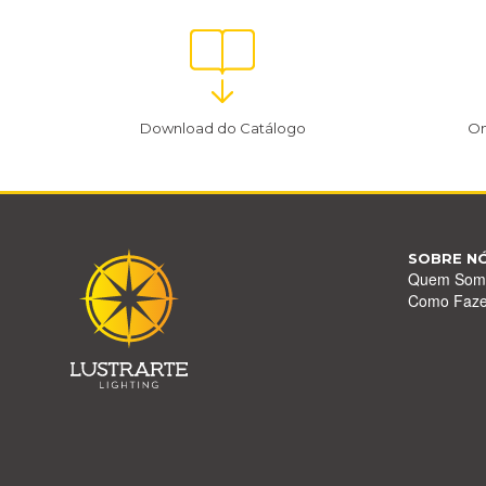
Download do Catálogo
On
SOBRE N
Quem Som
Como Faz