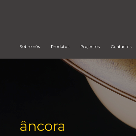
Sobre nós
Produtos
Projectos
Contactos
âncora