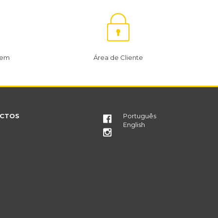
gem
Área de Cliente
CTOS
Português
English