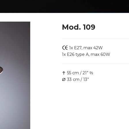
Mod. 109
1x E27, max 42W
1x E26 type A, max 60W
55 cm / 21” ⅔
33 cm / 13”