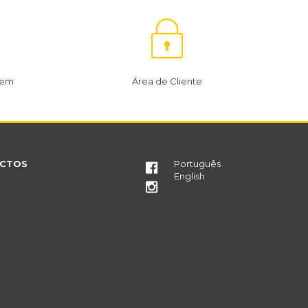
gem
Área de Cliente
CTOS
Português
English