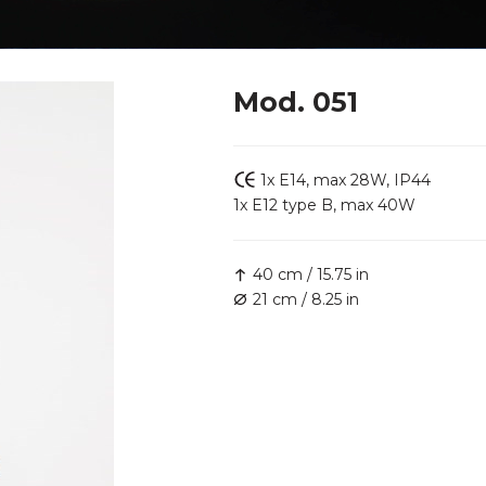
Mod. 051
1x E14, max 28W, IP44
1x E12 type B, max 40W
40 cm / 15.75 in
21 cm / 8.25 in