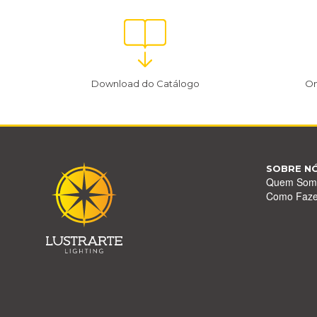
Download do Catálogo
On
SOBRE N
Quem Som
Como Faz