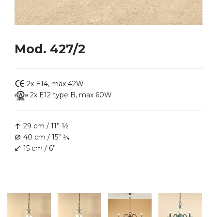
Mod. 427/2
2x E14, max 42W
2x E12 type B, max 60W
29 cm / 11” ½
40 cm / 15” ¾
15 cm / 6”