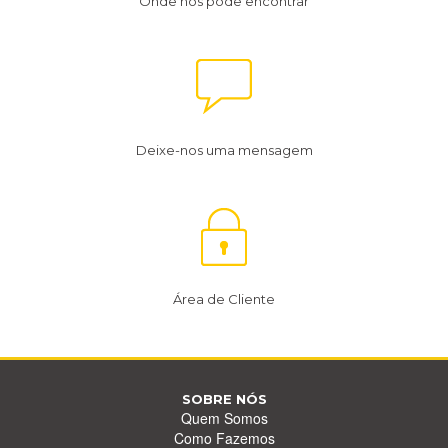
Onde nos pode encontrar
Deixe-nos uma mensagem
Área de Cliente
SOBRE NÓS
Quem Somos
Como Fazemos