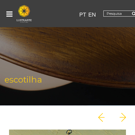
PT
EN
escotilha