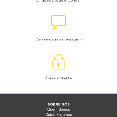
Onde nos pode encontrar
Deixe-nos uma mensagem
Área de Cliente
SOBRE NÓS
Quem Somos
Como Fazemos