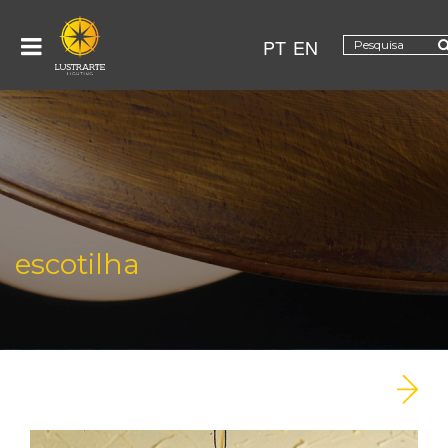
PT
EN
escotilha