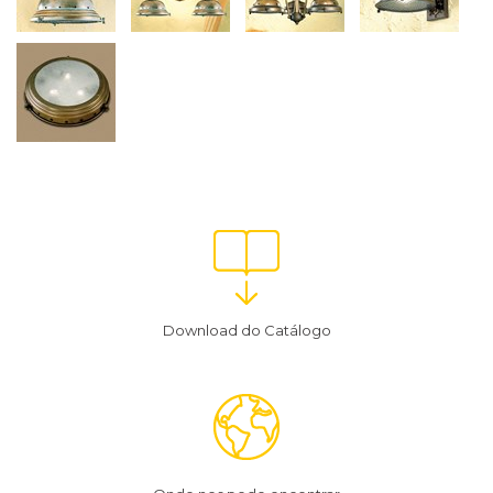
Download do Catálogo