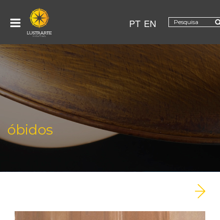
PT
EN
óbidos