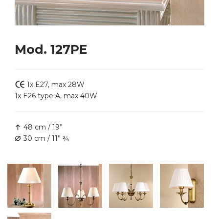
Mod. 127PE
1x E27, max 28W
1x E26 type A, max 40W
48 cm / 19”
30 cm / 11” ¾