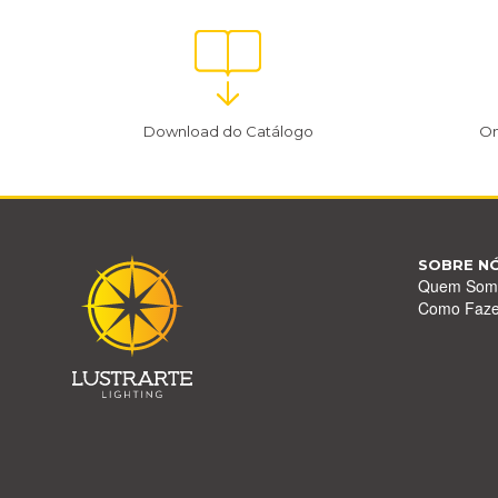
Download do Catálogo
On
SOBRE N
Quem Som
Como Faz