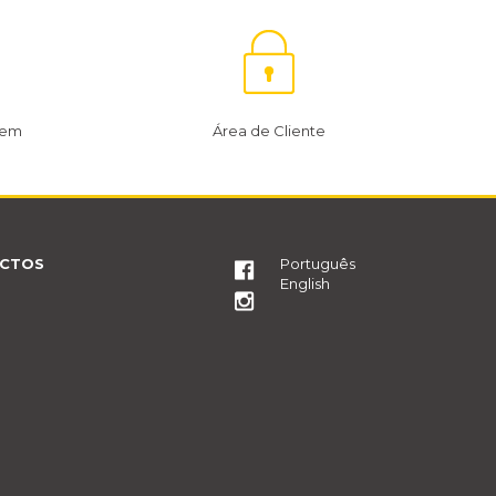
gem
Área de Cliente
CTOS
Português
English