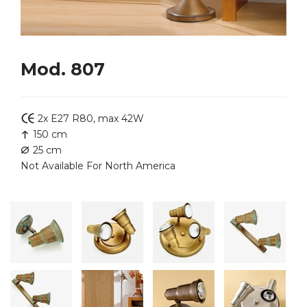
Mod. 807
2x E27 R80, max 42W
150 cm
25 cm
Not Available For North America