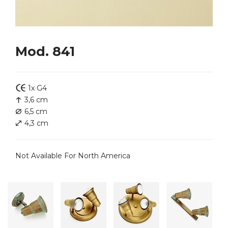
Mod. 841
1x G4
3,6 cm
6,5 cm
4,3 cm
Not Available For North America